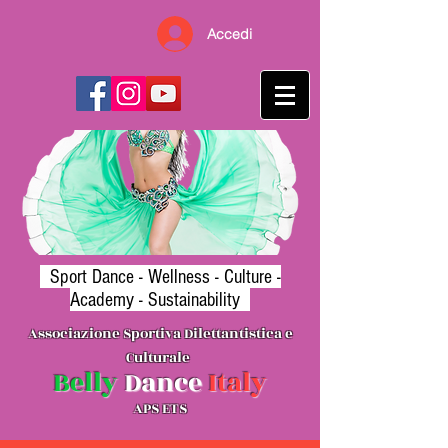
Accedi
Sport Dance -
Wellness
- Culture -
Academy - Sustainability
Associazione Sporti
va Dilettantistica e
Cultura
le
B
elly
Danc
e
Ita
l
y
APS ETS