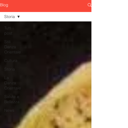
Blog
Storia
Tutti i
post
Stili
Danza
Orientale
Cultura
Storia
La
Danza
Orientale
Salute e
Bellezza
News