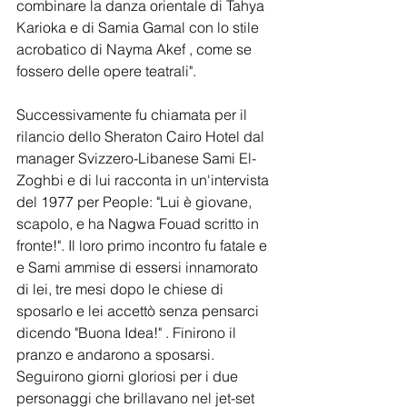
combinare la danza orientale di Tahya 
Karioka e di Samia Gamal con lo stile 
acrobatico di Nayma Akef , come se 
fossero delle opere teatrali".
Successivamente fu chiamata per il 
rilancio dello Sheraton Cairo Hotel dal 
manager Svizzero-Libanese Sami El-
Zoghbi e di lui racconta in un'intervista 
del 1977 per People: "Lui è giovane, 
scapolo, e ha Nagwa Fouad scritto in 
fronte!". Il loro primo incontro fu fatale e 
e Sami ammise di essersi innamorato 
di lei, tre mesi dopo le chiese di 
sposarlo e lei accettò senza pensarci 
dicendo "Buona Idea!" . Finirono il 
pranzo e andarono a sposarsi.
Seguirono giorni gloriosi per i due 
personaggi che brillavano nel jet-set 