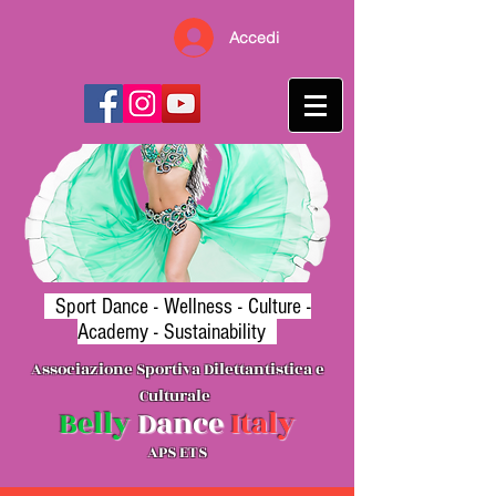
Accedi
Sport Dance -
Wellness
- Culture -
Academy - Sustainability
Associazione Sporti
va Dilettantistica e
Cultura
le
B
elly
Danc
e
Ita
l
y
APS ETS