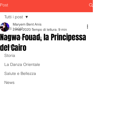
Post
Tutti i post
Maryem Bent Anis
Tutti i post
2 mar 2020
Tempo di lettura: 9 min
Nagwa Fouad, la Principessa
Stili Danza Orientale
del Cairo
Cultura
Storia
La Danza Orientale
Salute e Bellezza
News