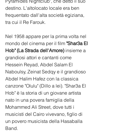
Pyramides Nightclub", che dettò il suo 
destino. L'altolocato locale era ben 
frequentato dall'alta società egiziana, 
tra cui il Re Farouk.
Nel 1958 appare per la prima volta nel 
mondo del cinema per il film 
"Shar3a El 
Hob" (La Strada dell'Amore)
 insieme a 
grandiosi attori e cantanti come 
Hessein Reyad, Abdel Salam El 
Naboulsy, Zeinat Sedqy e il grandioso 
Abdel Halim Hafez con la classica 
canzone "Olulu" (Dillo a lei). "Shar3a El 
Hob" è la storia di un giovane artista 
nato in una povera famiglia della 
Mohammed Ali Street, dove tutti i 
musicisti del Cairo vivevano, figlio di 
un povero musicista della Hasaballa 
Band.