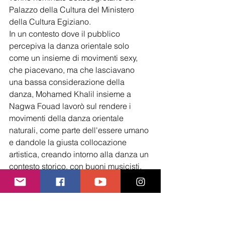
Palazzo della Cultura del Ministero 
della Cultura Egiziano.
In un contesto dove il pubblico 
percepiva la danza orientale solo 
come un insieme di movimenti sexy, 
che piacevano, ma che lasciavano 
una bassa considerazione della 
danza, Mohamed Khalil insieme a 
Nagwa Fouad lavorò sul rendere i 
movimenti della danza orientale 
naturali, come parte dell'essere umano 
e dandole la giusta collocazione 
artistica, creando intorno alla danza un 
contesto storico, con buoni musicisti, 
bei costumi e coreografie.
Ci volle molto perchè questa 
innovazione fosse accettata, e 
riconosciuta dal pubblico come la 