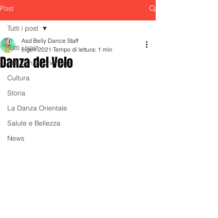
Post
Tutti i post
Asd Belly Dance Staff
Tutti i post
8 gen 2021
Tempo di lettura: 1 min
Danza del Velo
Stili Danza Orientale
Cultura
Storia
La Danza Orientale
Salute e Bellezza
News