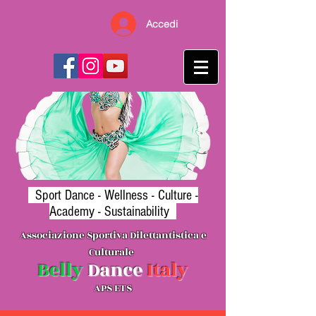
Accedi
Sport Dance -
Wellness
- Culture -
Academy - Sustainability
Associazione Sporti
va Dilettantistica e
Cultura
le
B
elly
Danc
e
Ita
l
y
APS ETS