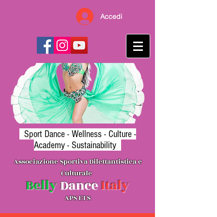
Accedi
Sport Dance -
Wellness
- Culture -
Academy - Sustainability
Associazione Sporti
va Dilettantistica e
Cultura
le
B
elly
Danc
e
Ita
l
y
APS ETS