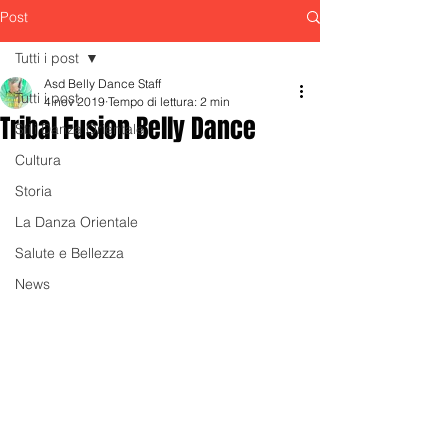
Post
Tutti i post
Asd Belly Dance Staff
Tutti i post
4 nov 2019
Tempo di lettura: 2 min
Tribal Fusion Belly Dance
Stili Danza Orientale
Cultura
Storia
La Danza Orientale
Salute e Bellezza
News