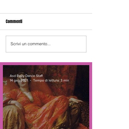
Commenti
Danza del Velo
Scrivi un commento...
Raks Eskandarani,
Leff
Asd Belly Dance Staff
14 gen 2021
Tempo di lettura: 3 min