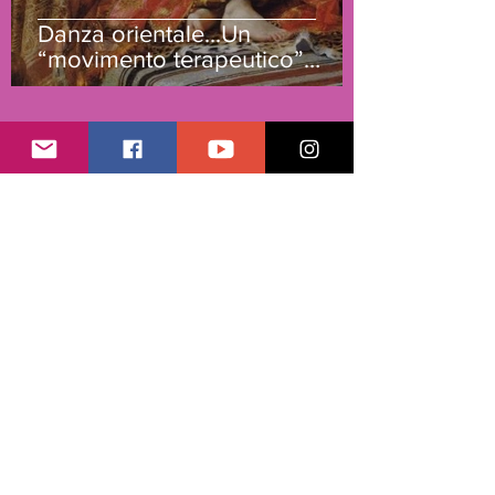
Danza orientale...Un
“movimento terapeutico”
come rinascita femminile
Asd Belly Dance Staff
8 gen 2021
Tempo di lettura: 1 min
Danza del Velo