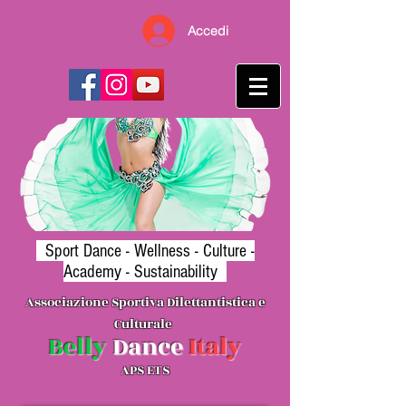
Accedi
Sport Dance -
Wellness
- Culture -
Academy - Sustainability
Associazione Sporti
va Dilettantistica e
Cultura
le
B
elly
Danc
e
Ita
l
y
APS ETS