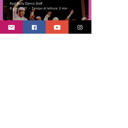
Asd Belly Dance Staff
8 gen 2021
Tempo di lettura: 2 min
Dabke, Dabka, il battito del
Medio Oriente
Asd Belly Dance Staff
8 gen 2021
Tempo di lettura: 1 min